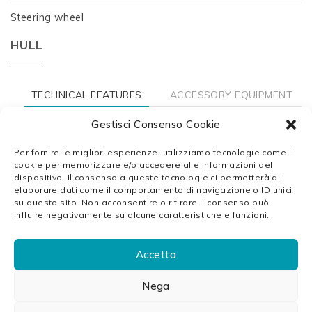
Steering wheel
HULL
TECHNICAL FEATURES
ACCESSORY EQUIPMENT
Gestisci Consenso Cookie
Per fornire le migliori esperienze, utilizziamo tecnologie come i
Total length: 7,50 mt
cookie per memorizzare e/o accedere alle informazioni del
dispositivo. Il consenso a queste tecnologie ci permetterà di
elaborare dati come il comportamento di navigazione o ID unici
Maximum width: 2,80 mt
su questo sito. Non acconsentire o ritirare il consenso può
influire negativamente su alcune caratteristiche e funzioni.
Deck width: 1.80 mt
Lateral floatation tube: dia 500 mm
Accetta
Maximum load capacity: 2.200 kg
Nega